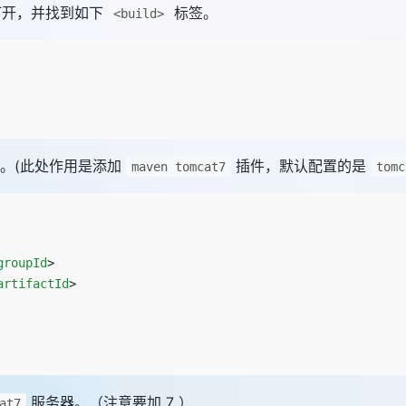
打开，并找到如下
标签。
<build>
。(此处作用是添加
插件，默认配置的是
maven tomcat7
tomc
groupId
>
artifactId
>
服务器。（注意要加 7 ）
at7