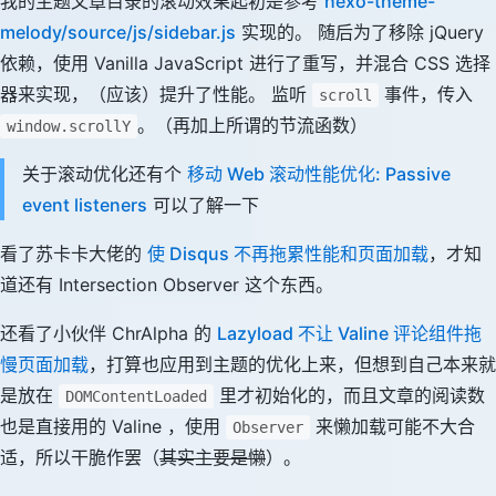
我的主题文章目录的滚动效果起初是参考
hexo-theme-
melody/source/js/sidebar.js
实现的。 随后为了移除 jQuery
依赖，使用 Vanilla JavaScript 进行了重写，并混合 CSS 选择
器来实现，（应该）提升了性能。 监听
事件，传入
scroll
。（再加上所谓的节流函数）
window.scrollY
关于滚动优化还有个
移动 Web 滚动性能优化: Passive
event listeners
可以了解一下
看了苏卡卡大佬的
使 Disqus 不再拖累性能和页面加载
，才知
道还有 Intersection Observer 这个东西。
还看了小伙伴 ChrAlpha 的
Lazyload 不让 Valine 评论组件拖
慢页面加载
，打算也应用到主题的优化上来，但想到自己本来就
是放在
里才初始化的，而且文章的阅读数
DOMContentLoaded
也是直接用的 Valine ，使用
来懒加载可能不大合
Observer
适，所以干脆作罢（
其实主要是懒
）。