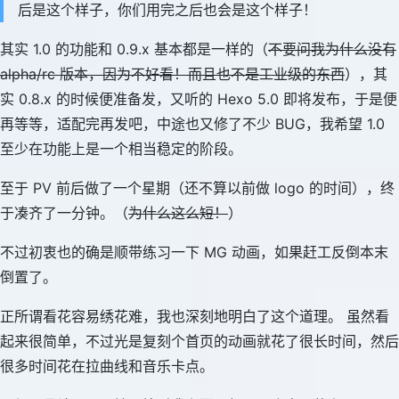
后是这个样子，你们用完之后也会是这个样子！
其实 1.0 的功能和 0.9.x 基本都是一样的（
不要问我为什么没有
alpha/rc 版本，因为不好看！而且也不是工业级的东西
），其
实 0.8.x 的时候便准备发，又听的 Hexo 5.0 即将发布，于是便
再等等，适配完再发吧，中途也又修了不少 BUG，我希望 1.0
至少在功能上是一个相当稳定的阶段。
至于 PV 前后做了一个星期（还不算以前做 logo 的时间），终
于凑齐了一分钟。（
为什么这么短！
）
不过初衷也的确是顺带练习一下 MG 动画，如果赶工反倒本末
倒置了。
正所谓看花容易绣花难，我也深刻地明白了这个道理。 虽然看
起来很简单，不过光是复刻个首页的动画就花了很长时间，然后
很多时间花在拉曲线和音乐卡点。