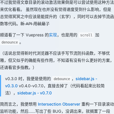
不过我觉得文章目录的滚动激活效果倒是可以尝试使用这种方法
来优化看看。 虽然现在也并没有觉得速度受到什么影响，但是
总觉得冥冥之中应该是能提升的（玄学），同时可以去掉节流函
数等代码。
新 API 用就是了
顺道看了一下 Vuepress 的
实现
，也是用的
加
scroll
。
denounce
（话说总觉得新时代浏览器不应该手写节流防抖函数，不够优
雅，但又似乎的确能有些作用，不知道有没有什么更好的方案，
还请看官多指教。）
v0.3.0 时，我便是使用的
，
sidebar.js -
debounce
v0.3.0
v0.4.0-v0.7.0，直接去掉了（代码看起来比较简
洁），
sidebar.js - v0.7.0
简而言之，我便想用
Intersection Observer
重构一下目录滚动
监听功能，然后……写出了些 BUG，没调出来，就搁置了一段